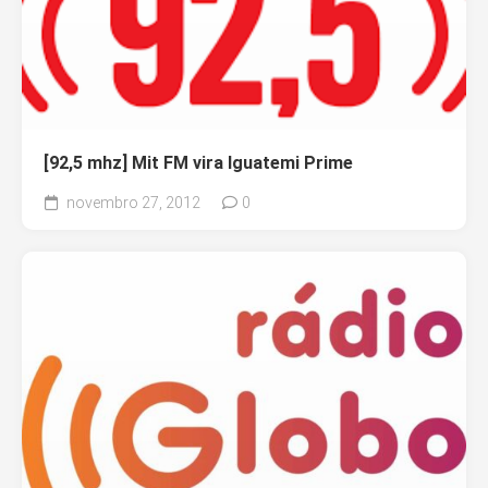
[92,5 mhz] Mit FM vira Iguatemi Prime
novembro 27, 2012
0