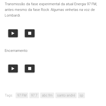
Transmissão da fase experimental da atual Energia 97 FM,
antes mesmo da fase Rock. Algumas vinhetas na voz de
Lombardi.
Encerramento:
Tags:
97 FM
97.7
abc fm
santo andré
sp