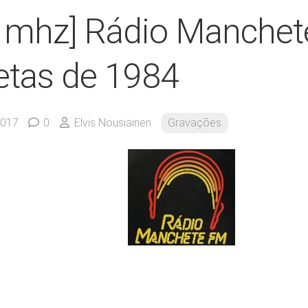
3 mhz] Rádio Manche
etas de 1984
2017
0
Elvis Nousiainen
Gravações