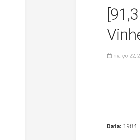
[91,
Vinh
março 22, 
Data:
1984