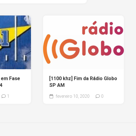
M em Fase
[1100 khz] Fim da Rádio Globo
4
SP AM
1
fevereiro 10, 2020
0