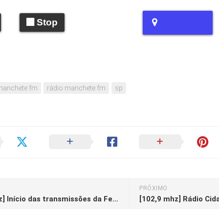
Stop
manchete fm
rádio manchete fm
sp
PRÓXIMO
[92,9 mhz] Início das transmissões da Feliz FM
[102,9 mhz] Rádio Cid