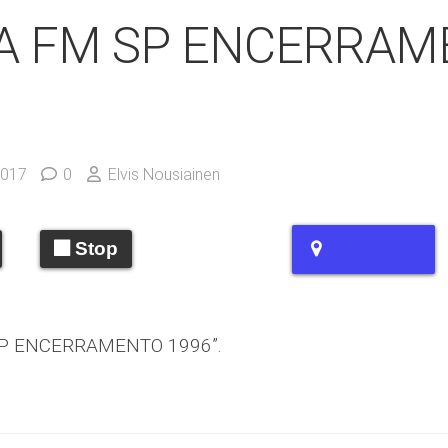
A FM SP ENCERRAM
6
2017
0
Elvis Nousiainen
Stop
P ENCERRAMENTO 1996”.