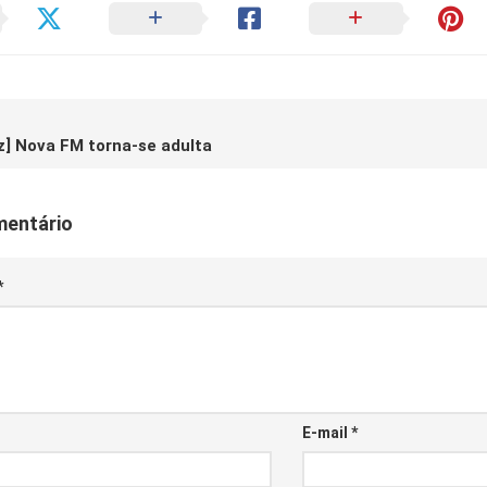
z] Nova FM torna-se adulta
mentário
*
E-mail
*