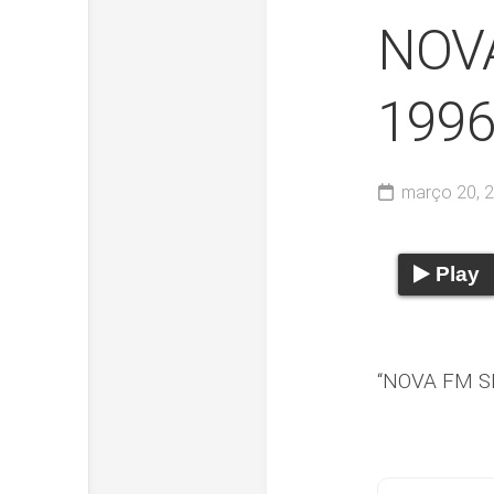
NOV
199
março 20, 
Play
“NOVA FM S